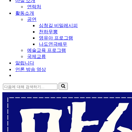
마실 소개
연락처
활동소개
공연
심청길 비밀레시피
천하무뽕
영유아 프로그램
나도연극배우
예술교육 프로그램
국제교류
알립니다
언론 방송 영상
다
음
에
대
해
검
색
하