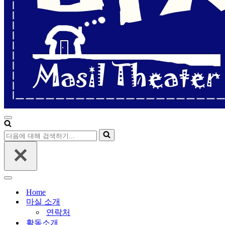
기...
내
비
다
게
음
이
에
션
대
메
해
뉴
내
검
비
Home
색
게
마실 소개
하
이
연락처
기...
션
활동소개