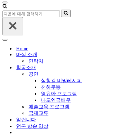
대
내
비
해
다
게
검
음
이
색
에
션
하
대
메
기...
해
뉴
내
검
비
Home
색
게
마실 소개
하
이
연락처
기...
션
활동소개
메
공연
뉴
심청길 비밀레시피
천하무뽕
영유아 프로그램
나도연극배우
예술교육 프로그램
국제교류
알립니다
언론 방송 영상