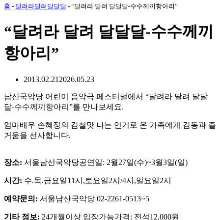
홈
-
달려라달려달달달
-
“달려라 달려 달달달-수수께끼항아리”
“달려라 달려 달달달-수수께끼
항아리”
2013.02.21
2026.05.23
남산국악당 어린이 음악극 페스티벌에서 “달려라 달려 달달
달-수수께끼항아리”를 만나보세요.
엄마배우 손혜정의 감칠맛 나는 연기로 온 가족에게 감동과 즐
거움을 선사합니다.
장소:
서울남산국악당공연일: 2월27일(수)~3월3일(일)
시간:
수.목.금요일11시,토요일2시/4시,일요일2시
예약문의:
서울남산국악당 02-2261-0513~5
기타 정보:
24개월이상 입장가능가격: 전석12,000원