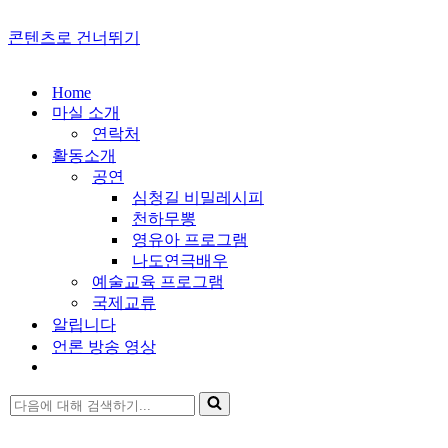
콘텐츠로 건너뛰기
Home
마실 소개
연락처
활동소개
공연
심청길 비밀레시피
천하무뽕
영유아 프로그램
나도연극배우
예술교육 프로그램
국제교류
알립니다
언론 방송 영상
다
음
에