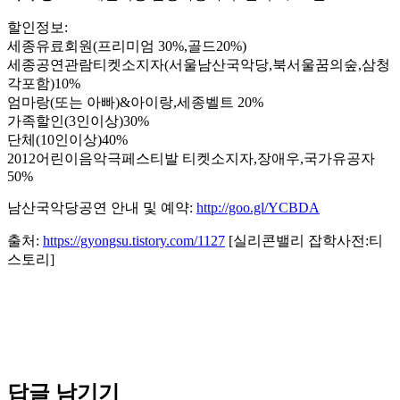
할인정보:
세종유료회원(프리미엄 30%,골드20%)
세종공연관람티켓소지자(서울남산국악당,북서울꿈의숲,삼청
각포함)10%
엄마랑(또는 아빠)&아이랑,세종벨트 20%
가족할인(3인이상)30%
단체(10인이상)40%
2012어린이음악극페스티발 티켓소지자,장애우,국가유공자
50%
남산국악당공연 안내 및 예약:
http://goo.gl/YCBDA
출처:
https://gyongsu.tistory.com/1127
[실리콘밸리 잡학사전:티
스토리]
답글 남기기