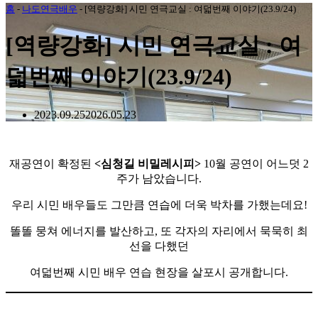
홈
-
나도연극배우
-
[역량강화] 시민 연극교실 : 여덟번째 이야기(23.9/24)
[역량강화] 시민 연극교실 : 여
덟번째 이야기(23.9/24)
2023.09.25
2026.05.23
재공연이 확정된
<심청길 비밀레시피>
10월 공연이 어느덧 2
주가 남았습니다.
우리 시민 배우들도 그만큼 연습에 더욱 박차를 가했는데요!
​똘똘 뭉쳐 에너지를 발산하고, 또 각자의 자리에서 묵묵히 최
선을 다했던
여덟번째 시민 배우 연습 현장을 살포시 공개합니다.