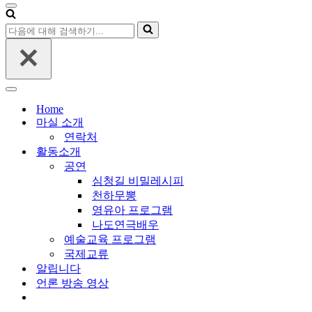
대
내
비
해
다
게
검
음
이
색
에
션
하
대
메
기...
해
뉴
내
검
비
Home
색
게
마실 소개
하
이
연락처
기...
션
활동소개
메
공연
뉴
심청길 비밀레시피
천하무뽕
영유아 프로그램
나도연극배우
예술교육 프로그램
국제교류
알립니다
언론 방송 영상