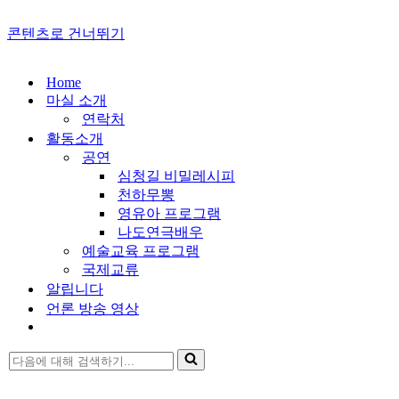
콘텐츠로 건너뛰기
Home
마실 소개
연락처
활동소개
공연
심청길 비밀레시피
천하무뽕
영유아 프로그램
나도연극배우
예술교육 프로그램
국제교류
알립니다
언론 방송 영상
다
음
에