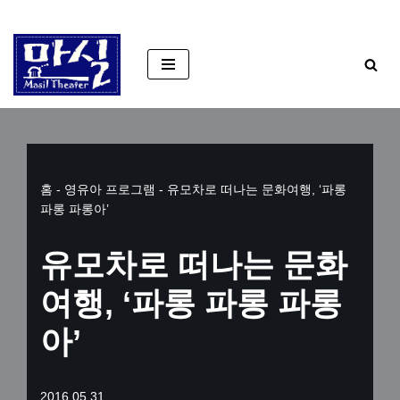
콘
텐
츠
로
건
너
홈
-
영유아 프로그램
-
유모차로 떠나는 문화여행, ‘파롱
뛰
파롱 파롱아’
기
유모차로 떠나는 문화
여행, ‘파롱 파롱 파롱
아’
2016.05.31