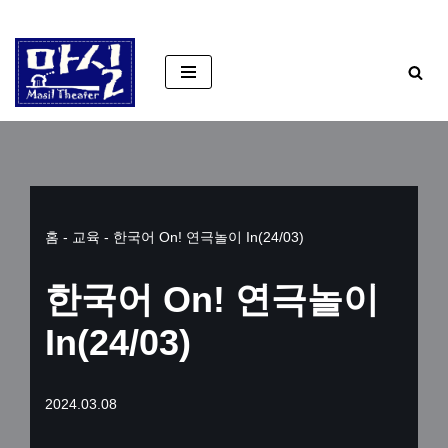
콘
텐
츠
로
건
너
뛰
홈
-
교육
-
한국어 On! 연극놀이 In(24/03)
기
한국어 On! 연극놀이
In(24/03)
2024.03.08