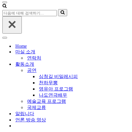
대
내
비
해
다
게
검
음
이
색
에
션
하
대
메
기...
해
뉴
내
검
비
Home
색
게
마실 소개
하
이
연락처
기...
션
활동소개
메
공연
뉴
심청길 비밀레시피
천하무뽕
영유아 프로그램
나도연극배우
예술교육 프로그램
국제교류
알립니다
언론 방송 영상