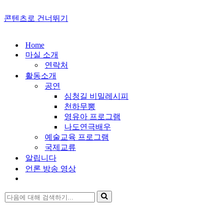
콘텐츠로 건너뛰기
Home
마실 소개
연락처
활동소개
공연
심청길 비밀레시피
천하무뽕
영유아 프로그램
나도연극배우
예술교육 프로그램
국제교류
알립니다
언론 방송 영상
다
음
에